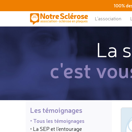
100% des
L’association
La s
c'est vou
Les témoignages
• Tous les témoignages
• La SEP et l'entourage