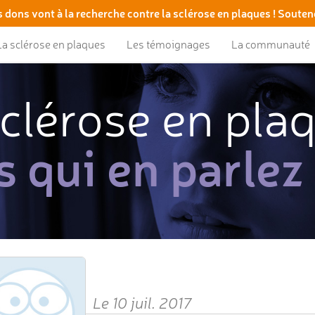
 dons vont à la recherche contre la sclérose en plaques ! Souten
La sclérose en plaques
Les témoignages
La communauté
clérose en pla
s qui en parlez
Le 10 juil. 2017