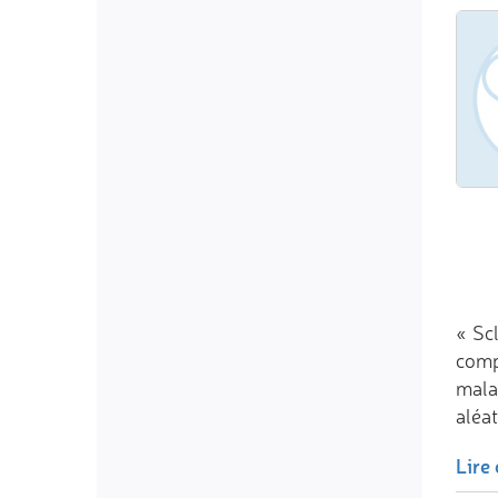
« Sc
comp
mala
aléa
Lire 