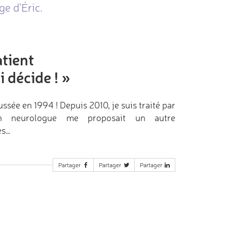
e d'Éric.
atient
i décide !
»
sée en 1994 ! Depuis 2010, je suis traité par
on neurologue me proposait un autre
es…
Partager
Partager
Partager