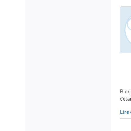
Bonj
c'éta
Lire 