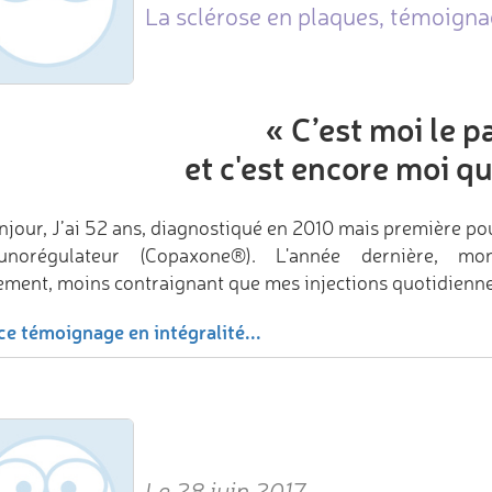
La sclérose en plaques, témoignag
«
C’est moi le p
et c'est encore moi qu
njour, J’ai 52 ans, diagnostiqué en 2010 mais première pous
unorégulateur (Copaxone®). L'année dernière, m
tement, moins contraignant que mes injections quotidienn
ce témoignage en intégralité...
Le 28 juin 2017