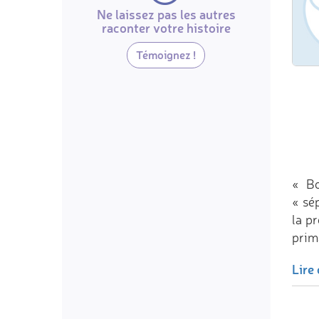
Ne laissez pas les autres
raconter votre histoire
Témoignez !
« Bo
« sé
la p
prima
Lire 