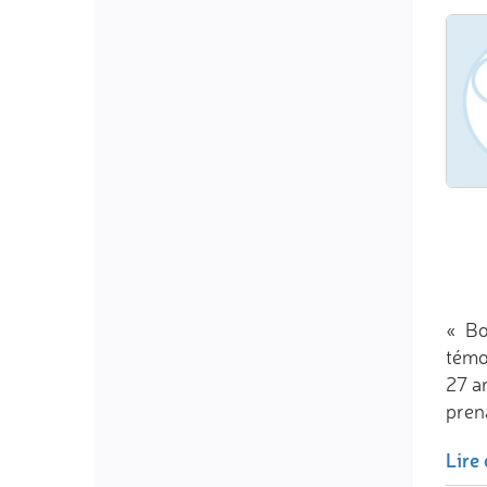
« Bo
témoi
27 a
prena
Lire 