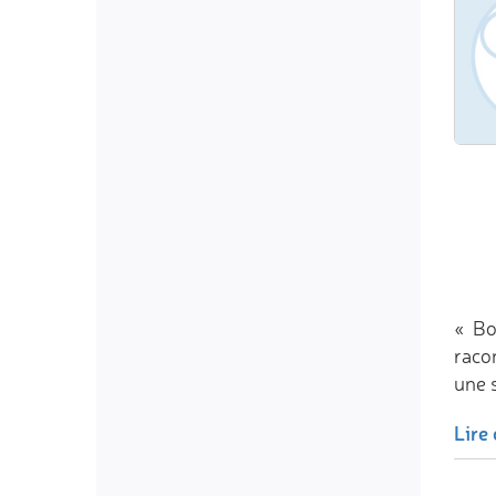
« Bo
racon
une 
Lire 