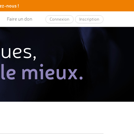
ez-nous !
Faire un don
Connexion
Inscription
ques,
 le mieux.