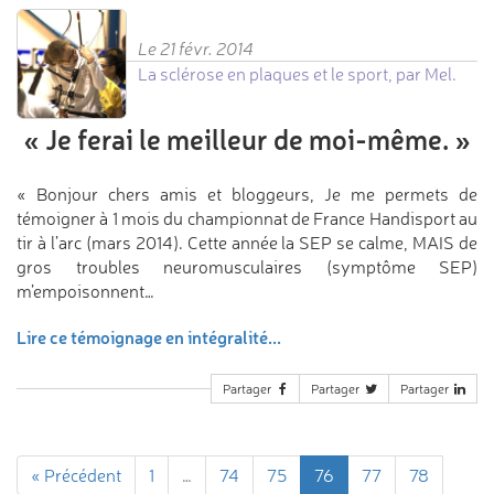
Le 21 févr. 2014
La sclérose en plaques et le sport, par Mel.
«
Je ferai le meilleur de moi-même.
»
« Bonjour chers amis et bloggeurs, Je me permets de
témoigner à 1 mois du championnat de France Handisport au
tir à l’arc (mars 2014). Cette année la SEP se calme, MAIS de
gros troubles neuromusculaires (symptôme SEP)
m’empoisonnent…
Lire ce témoignage en intégralité...
Partager
Partager
Partager
« Précédent
1
…
74
75
76
77
78