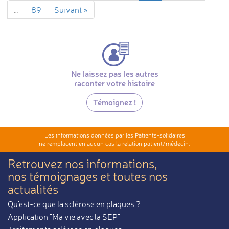
…
89
Suivant »
Ne laissez pas les autres
raconter votre histoire
Témoignez !
Les informations données par les Patients-solidaires
ne remplacent en aucun cas la relation patient/médecin.
Retrouvez nos informations,
nos témoignages et toutes nos
actualités
Qu'est-ce que la sclérose en plaques ?
Application "Ma vie avec la SEP"