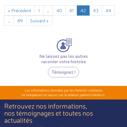
« Précédent
1
…
40
41
42
43
44
…
89
Suivant »
Ne laissez pas les autres
raconter votre histoire
Témoignez !
Les informations données par les Patients-solidaires
ne remplacent en aucun cas la relation patient/médecin.
Retrouvez nos informations,
nos témoignages et toutes nos
actualités