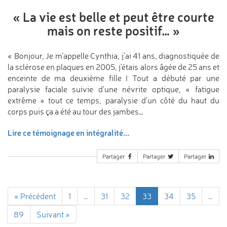
«
La vie est belle et peut être
courte
mais on reste positif…
»
« Bonjour, Je m’appelle Cynthia, j'ai 41 ans, diagnostiquée de
la sclérose en plaques en 2005, j'étais alors âgée de 25 ans et
enceinte de ma deuxième fille ! Tout a débuté par une
paralysie faciale suivie d'une névrite optique, « fatigue
extrême » tout ce temps, paralysie d'un côté du haut du
corps puis ça a été au tour des jambes…
Lire ce témoignage en intégralité...
Partager
Partager
Partager
« Précédent
1
…
31
32
33
34
35
…
89
Suivant »