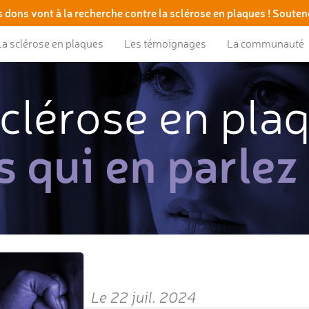
 dons vont à la recherche contre la sclérose en plaques ! Souten
La sclérose en plaques
Les témoignages
La communauté
clérose en pla
s qui en parlez
Le 22 juil. 2024