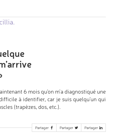
illia.
quelque
m’arrive
»
à maintenant 6 mois qu'on m’a diagnostiqué une
icile à identifier, car je suis quelqu'un qui
les (trapèzes, dos, etc.).
Partager
Partager
Partager