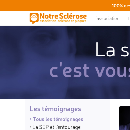
100% des
L’association
La s
c'est vou
Les témoignages
• Tous les témoignages
• La SEP et l'entourage