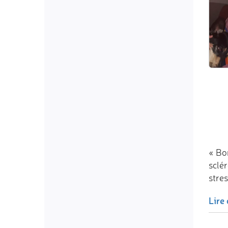
« Bon
sclé
stres
Lire 