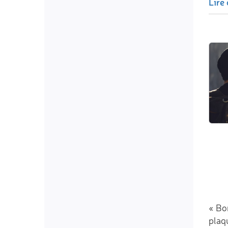
Lire 
« Bon
plaq