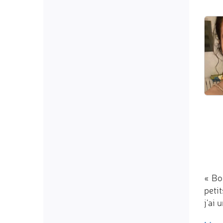
« Bo
petit
j'ai 