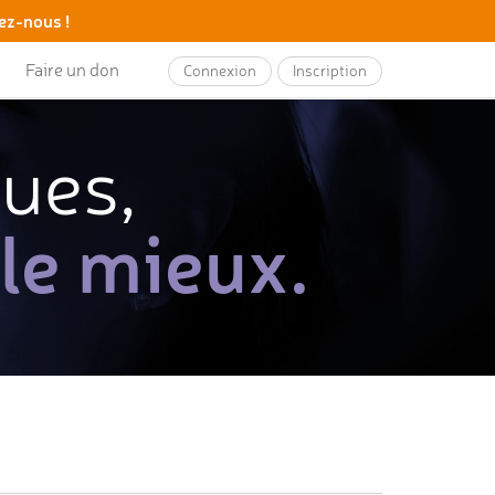
ez-nous !
Faire un don
Connexion
Inscription
ques,
 le mieux.