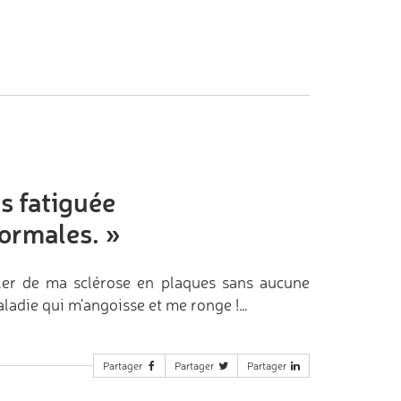
.
ps fatiguée
normales.
»
arler de ma sclérose en plaques sans aucune
maladie qui m'angoisse et me ronge !…
Partager
Partager
Partager