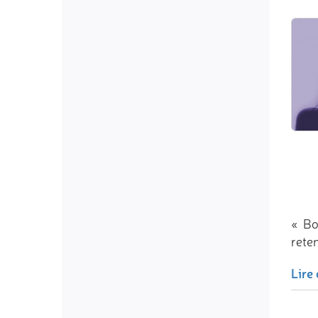
« Bo
reten
Lire 